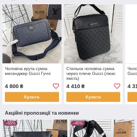
Чоловіча крута сумка
Стильна чоловіча сумка
Чоло
месенджер Gucci Гуччі
через плече Gucci (люкс
Gucc
якість)
4 800
4 410
4 3
₴
₴
Купити
Купити
Акційні пропозиції та новинки
–55%
–45%