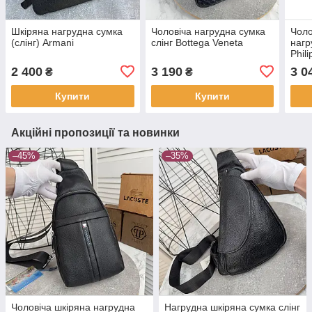
Шкіряна нагрудна сумка
Чоловіча нагрудна сумка
Чоло
(слінг) Armani
слінг Bottega Veneta
нагр
Phili
2 400
3 190
3 0
₴
₴
Купити
Купити
Акційні пропозиції та новинки
–45%
–35%
Чоловіча шкіряна нагрудна
Нагрудна шкіряна сумка слінг