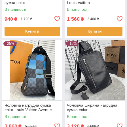
сумка слінг
Louis Vuitton
В наявності
В наявності
940
1 560
₴
₴
1 720 ₴
2 400 ₴
Купити
Купити
–25%
–15%
Чоловіча нагрудна сумка
Чоловіча шкіряна нагрудна
слінг Louis Vuitton Avenue
сумка слінг
В наявності
В наявності
3 860
3 120
₴
₴
5 150 ₴
3 680 ₴