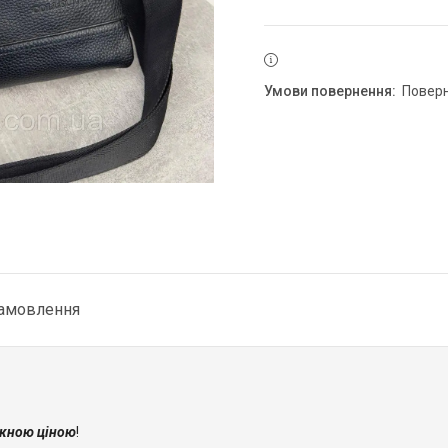
повер
замовлення
жною ціною
!