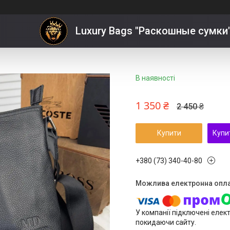
е ЗНИЖКА
Luxury Bags "Раскошные сумки
В наявності
1 350 ₴
2 450 ₴
Купити
Купи
+380 (73) 340-40-80
У компанії підключені елек
покидаючи сайту.