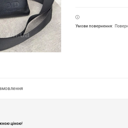
повер
замовлення
жною ціною
!