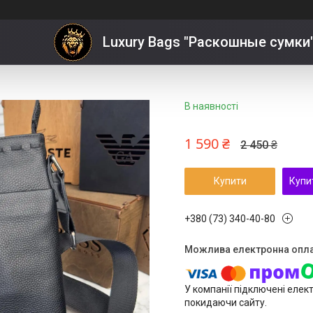
е ЗНИЖКА
Luxury Bags "Раскошные сумки
В наявності
1 590 ₴
2 450 ₴
Купити
Купи
+380 (73) 340-40-80
У компанії підключені елек
покидаючи сайту.