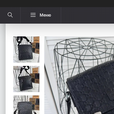
Чоловіча шкіряна сумка Gucci через 