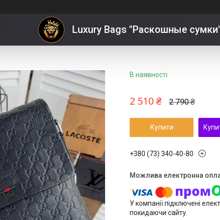
плече
Luxury Bags "Раскошные сумки
В наявності
2 510 ₴
2 790 ₴
Купити
Купи
+380 (73) 340-40-80
У компанії підключені елек
покидаючи сайту.