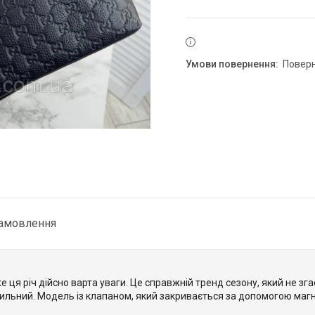
повер
замовлення
 ця річ дійсно варта уваги. Це справжній тренд сезону, який не зга
ильний. Модель із клапаном, який закривається за допомогою магні