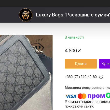
чі
Luxury Bags "Раскошные сумки
В наявності
4 800 ₴
Купити
Купи
+380 (73) 340-40-80
У компанії підключені елек
покидаючи сайту.