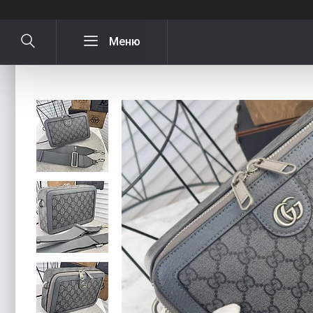
Чоловіча сумка месенджер Gucci Гуч