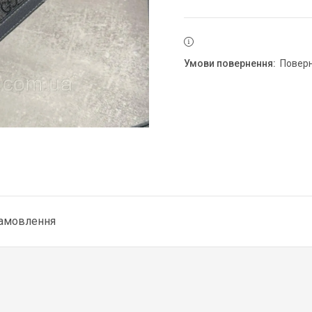
повер
замовлення