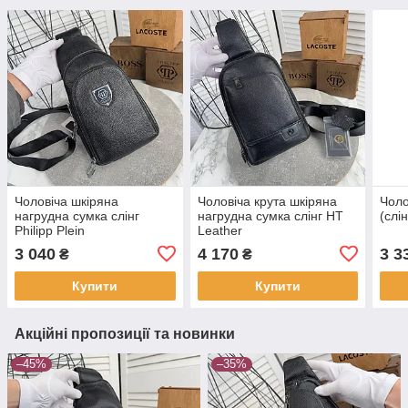
Чоловіча шкіряна
Чоловіча крута шкіряна
Чоло
нагрудна сумка слінг
нагрудна сумка слінг HT
(слі
Philipp Plein
Leather
3 040
4 170
3 3
₴
₴
Купити
Купити
Акційні пропозиції та новинки
–45%
–35%