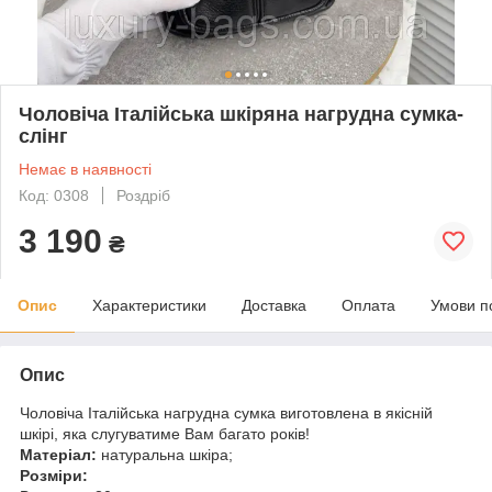
Чоловіча Італійська шкіряна нагрудна сумка-
слінг
Немає в наявності
Код: 0308
Роздріб
3 190
₴
Опис
Характеристики
Доставка
Оплата
Умови п
Опис
Чоловіча Італійська нагрудна сумка виготовлена в якісній
шкірі, яка слугуватиме Вам багато років!
Матеріал:
натуральна шкіра;
Розміри: