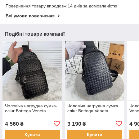
Повернення товару впродовж 14 днів за домовленістю
Всі умови повернення
Подібні товари компанії
Чоловіча нагрудна сумка-
Чоловіча нагрудна сумка
Чоло
слінг Bottega Veneta
слінг Bottega Veneta
Vene
4 560
3 190
4 9
₴
₴
Купити
Купити