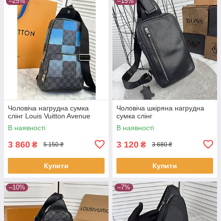
–25%
–15%
Чоловіча нагрудна сумка
Чоловіча шкіряна нагрудна
слінг Louis Vuitton Avenue
сумка слінг
В наявності
В наявності
3 860
3 120
₴
₴
5 150 ₴
3 680 ₴
Купити
Купити
–10%
–7%