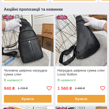
Акційні пропозиції та новинки
–45%
–35%
Чоловіча шкіряна нагрудна
Нагрудна шкіряна сумка слінг
сумка слінг
Louis Vuitton
В наявності
В наявності
940
1 560
₴
₴
1 720 ₴
2 400 ₴
Купити
Купити