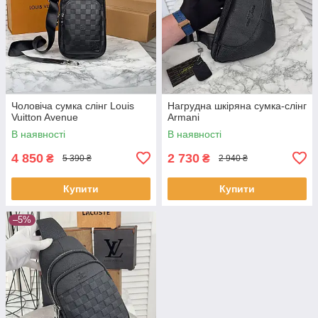
Чоловіча сумка слінг Louis
Нагрудна шкіряна сумка-слінг
Vuitton Avenue
Armani
В наявності
В наявності
4 850
2 730
₴
₴
5 390 ₴
2 940 ₴
Купити
Купити
–5%