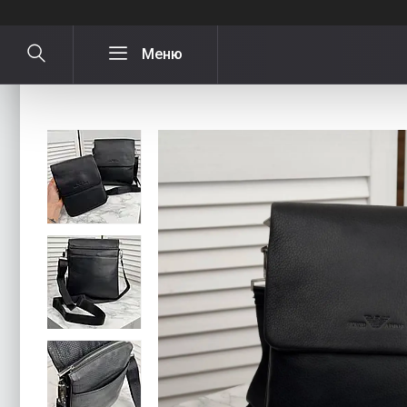
Шкіряна сумка через плече для хлопц