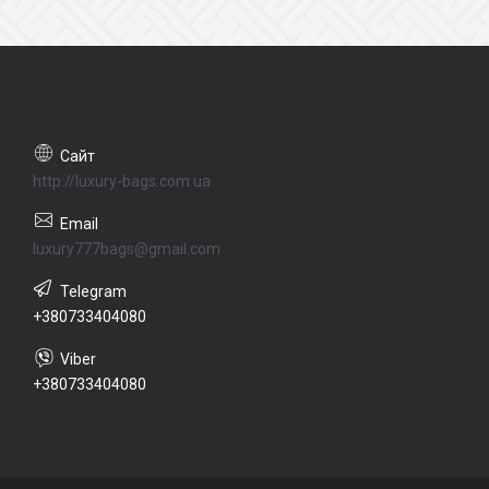
http://luxury-bags.com.ua
luxury777bags@gmail.com
+380733404080
+380733404080