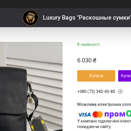
ів Armani
Luxury Bags "Раскошные сумки
В наявності
6 030 ₴
Купити
Купи
+380 (73) 340-40-80
У компанії підключені елек
покидаючи сайту.