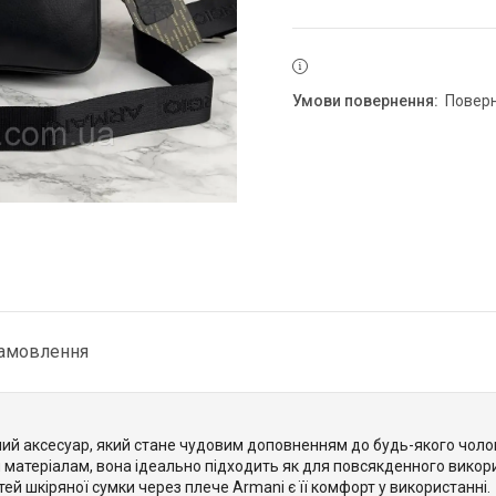
повер
замовлення
ний аксесуар, який стане чудовим доповненням до будь-якого чоло
матеріалам, вона ідеально підходить як для повсякденного викорис
й шкіряної сумки через плече Armani є її комфорт у використанні.