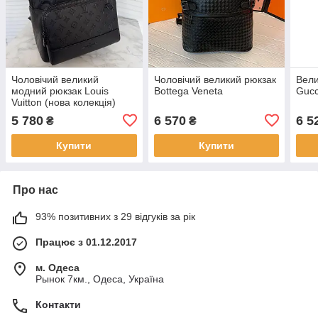
Чоловічий великий
Чоловічий великий рюкзак
Вели
модний рюкзак Louis
Bottega Veneta
Gucc
Vuitton (нова колекція)
5 780
6 570
6 5
₴
₴
Купити
Купити
Про нас
93% позитивних з 29 відгуків за рік
Працює з 01.12.2017
м. Одеса
Рынок 7км., Одеса, Україна
Контакти