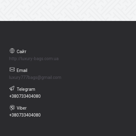
http://luxury-bags.com.ua
luxury777bags@gmail.com
+380733404080
+380733404080