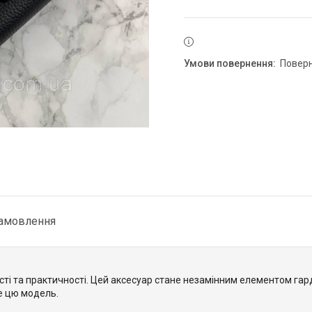
повер
замовлення
ті та практичності. Цей аксесуар стане незамінним елементом гар
ме цю модель.