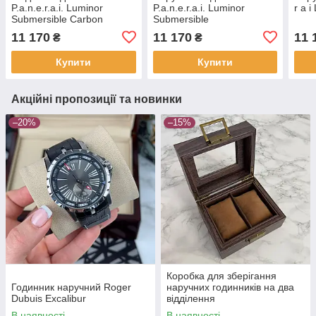
P.a.n.e.r.a.i. Luminor
P.a.n.e.r.a.i. Luminor
r a 
Submersible Carbon
Submersible
11 170
11 170
11 
₴
₴
Купити
Купити
Акційні пропозиції та новинки
–20%
–15%
Коробка для зберігання
Годинник наручний Roger
наручних годинників на два
Dubuis Excalibur
відділення
В наявності
В наявності