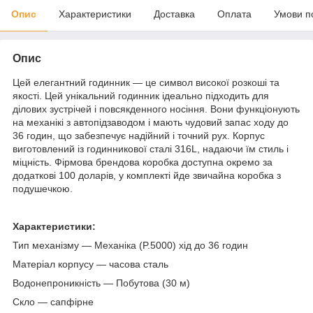
Опис
Характеристики
Доставка
Оплата
Умови п
Опис
Цей елегантний годинник — це символ високої розкоші та
якості. Цей унікальний годинник ідеально підходить для
ділових зустрічей і повсякденного носіння. Вони функціонують
на механікі з автопідзаводом і мають чудовий запас ходу до
36 годин, що забезпечує надійний і точний рух. Корпус
виготовлений із годинникової сталі 316L, надаючи їм стиль і
міцність. Фірмова брендова коробка доступна окремо за
додаткові 100 доларів, у комплекті йде звичайна коробка з
подушечкою.
Характеристики:
Тип механізму — Механіка (P.5000) хід до 36 годин
Матеріал корпусу — часова сталь
Водонепроникність — Побутова (30 м)
Скло — сапфірне