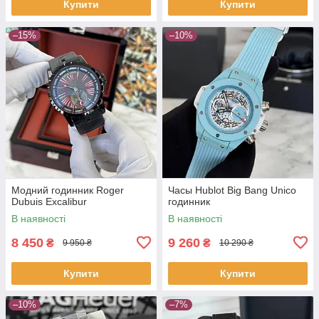
Купити
Купити
–15%
–10%
Модний годинник Roger
Часы Hublot Big Bang Unico
Dubuis Excalibur
годинник
В наявності
В наявності
8 450
9 260
₴
₴
9 950 ₴
10 290 ₴
Купити
Купити
–10%
–7%