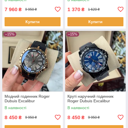
7 960
1 370
₴
₴
9 950 ₴
1 620 ₴
Купити
Купити
–15%
–15%
Модний годинник Roger
Круті наручний годинник
Dubuis Excalibur
Roger Dubuis Excalibur
В наявності
В наявності
8 450
8 450
₴
₴
9 950 ₴
9 950 ₴