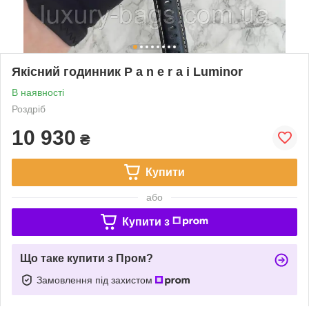
Якісний годинник P a n e r a i Luminor
В наявності
Роздріб
10 930
₴
Купити
або
Купити з
Що таке купити з Пром?
Замовлення під захистом