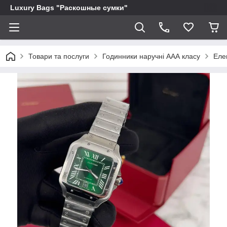
Luxury Bags "Раскошные сумки"
Товари та послуги
Годинники наручні ААА класу
Еле