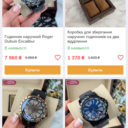
Коробка для зберігання
Годинник наручний Roger
наручних годинників на два
Dubuis Excalibur
відділення
В наявності
В наявності
7 960
1 370
₴
₴
9 950 ₴
1 620 ₴
Купити
Купити
–15%
–15%