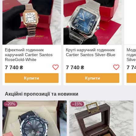
Ефектний годинник
Круті наручний годинник
Мод
наручний Cartier Santos
Cartier Santos Silver-Blue
годи
RoseGold-White
Silv
7 740
7 740
7 7
₴
₴
Купити
Купити
Акційні пропозиції та новинки
–20%
–15%