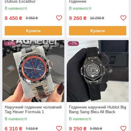
Dubuis Excalibur
годинник
В наявності
В наявності
8 450
9 260
₴
₴
9 950 ₴
10 290 ₴
Купити
Купити
–10%
–7%
Наручний годинник чоловічий
Годинник наручний Hublot Big
Tag Heuer Formula 1
Bang Sang Bleu All Black
В наявності
В наявності
6 310
9 250
₴
₴
7 010 ₴
9 950 ₴