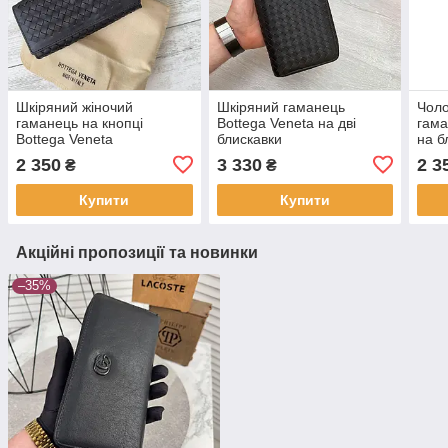
Шкіряний жіночий
Шкіряний гаманець
Чоло
гаманець на кнопці
Bottega Veneta на дві
гама
Bottega Veneta
блискавки
на б
Боте
2 350
3 330
2 3
₴
₴
Купити
Купити
Акційні пропозиції та новинки
–35%