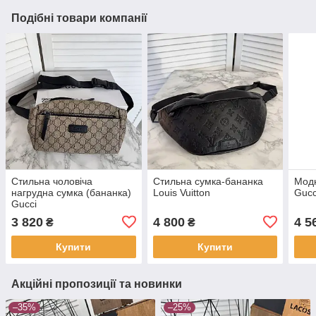
Подібні товари компанії
Стильна чоловіча
Стильна сумка-бананка
Модн
нагрудна сумка (бананка)
Louis Vuitton
Gucc
Gucci
3 820
4 800
4 5
₴
₴
Купити
Купити
Акційні пропозиції та новинки
–35%
–25%