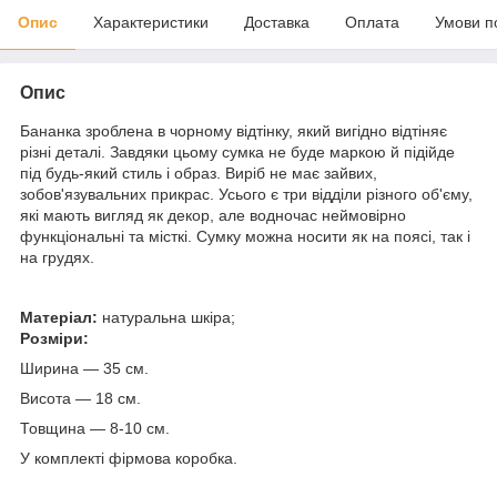
Опис
Характеристики
Доставка
Оплата
Умови п
Опис
Бананка зроблена в чорному відтінку, який вигідно відтіняє
різні деталі. Завдяки цьому сумка не буде маркою й підійде
під будь-який стиль і образ. Виріб не має зайвих,
зобов'язувальних прикрас. Усього є три відділи різного об'єму,
які мають вигляд як декор, але водночас неймовірно
функціональні та місткі. Сумку можна носити як на поясі, так і
на грудях.
Матеріал:
натуральна шкіра;
Розміри:
Ширина — 35 см.
Висота — 18 см.
Товщина — 8-10 см.
У комплекті фірмова коробка.