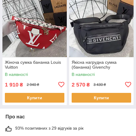
Жіноча сумка бананка Louis
Якісна нагрудна сумка
Vuitton
(бананка) Givenchy
В наявності
В наявності
1 910
2 570
₴
₴
2 940 ₴
3 430 ₴
Купити
Купити
Про нас
93% позитивних з 29 відгуків за рік