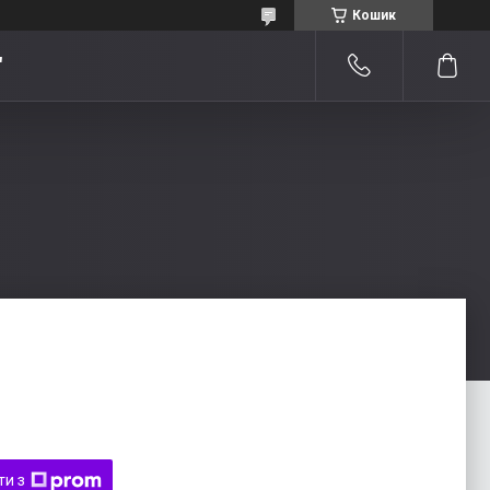
Кошик
"
ти з