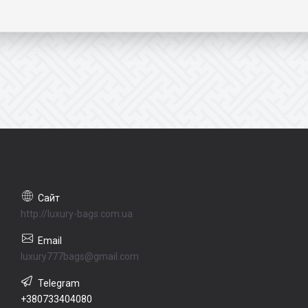
http://luxury-bags.com.ua
luxury777bags@gmail.com
+380733404080