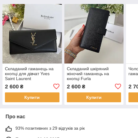
Складаний гаманець на
Складаний шкіряний
Чоло
кнопці для дівчат Yves
жіночий гаманець на
гама
Saint Laurent
кнопці Furla
2 600
2 600
2 7
₴
₴
Купити
Купити
Про нас
93% позитивних з 29 відгуків за рік