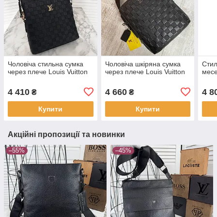
Чоловіча стильна сумка
Чоловіча шкіряна сумка
Стил
через плече Louis Vuitton
через плече Louis Vuitton
месе
4 410
4 660
4 8
₴
₴
Купити
Купити
Акційні пропозиції та новинки
–55%
–45%