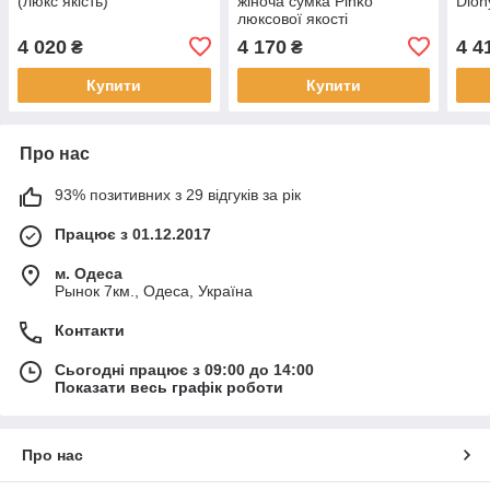
(люкс якість)
жіноча сумка Pinko
Dion
люксової якості
4 020
4 170
4 4
₴
₴
Купити
Купити
Про нас
93% позитивних з 29 відгуків за рік
Працює з 01.12.2017
м. Одеса
Рынок 7км., Одеса, Україна
Контакти
Сьогодні працює з 09:00 до 14:00
Показати весь графік роботи
Про нас