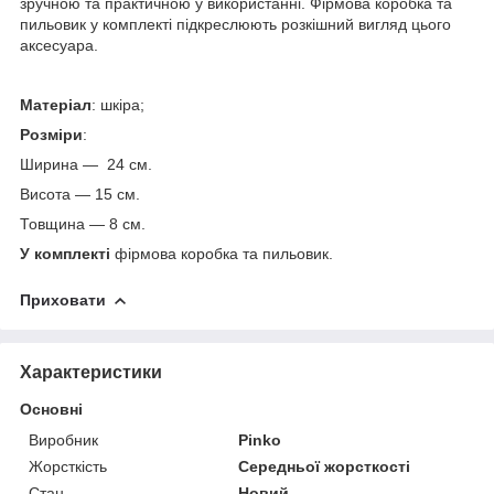
зручною та практичною у використанні. Фірмова коробка та
пильовик у комплекті підкреслюють розкішний вигляд цього
аксесуара.
Матеріал
: шкіра;
Розміри
:
Ширина — 24 см.
Висота — 15 см.
Товщина — 8 см.
У комплекті
фірмова коробка та пильовик.
Приховати
Характеристики
Основні
Виробник
Pinko
Жорсткість
Середньої жорсткості
Стан
Новий