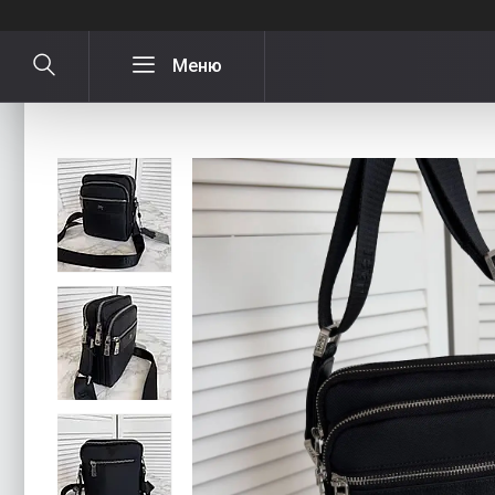
Чоловіча якісна, супер містка сумка 