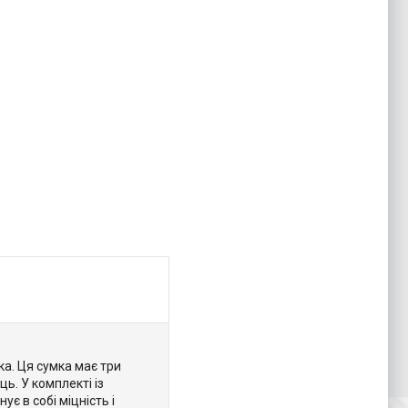
ка. Ця сумка має три
ь. У комплекті із
є в собі міцність і