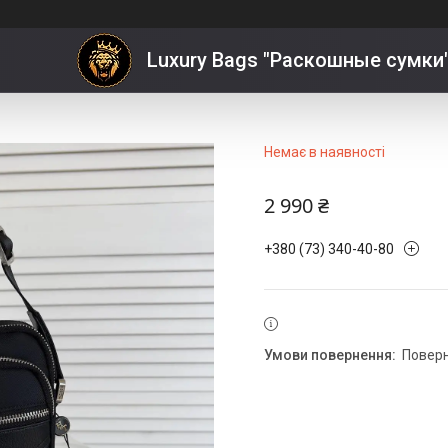
через плече H.T Leather
Luxury Bags "Раскошные сумки
Немає в наявності
2 990 ₴
+380 (73) 340-40-80
повер