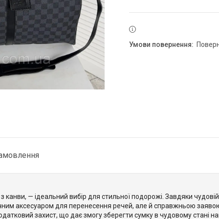
повер
замовлення
 канви, — ідеальний вибір для стильної подорожі. Завдяки чудовій я
учним аксесуаром для перенесення речей, але й справжньою заявою
датковий захист, що дає змогу зберегти сумку в чудовому стані нав