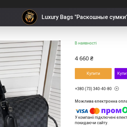
ouis Vuitton
Luxury Bags "Раскошные сумки
В наявності
4 660 ₴
Купити
Купи
+380 (73) 340-40-80
У компанії підключені елек
покидаючи сайту.