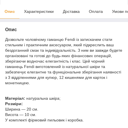
Опис
Характеристики
Доставка
Оплата
Умови п
Опис
Дозвольте чоловічому гаманцю Fendi із затискачем стати
стильним і практичним аксесуаром, який підкреслить ваш
бездоганний смак та індивідуальність. З ним ви завжди будете
організовані та готові до будь-яких фінансових операцій,
зберігаючи водночас елегантність і клас. Цей чорний
гаманець Fendi виготовлений із натуральної шкіри та
забезпечує елегантне та функціональне зберігання наявності
з 3 відділеннями для купюр, 12 кишенями для карток і
монетницею.
Матеріал:
натуральна шкіра;
Розміри:
Ширина — 20 см.
Висота — 10 см.
У комплекті фірмовий пильовик і коробка.