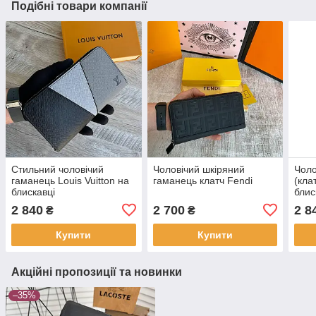
Подібні товари компанії
Стильний чоловічий
Чоловічий шкіряний
Чоло
гаманець Louis Vuitton на
гаманець клатч Fendi
(кла
блискавці
блис
2 840
2 700
2 8
₴
₴
Купити
Купити
Акційні пропозиції та новинки
–35%