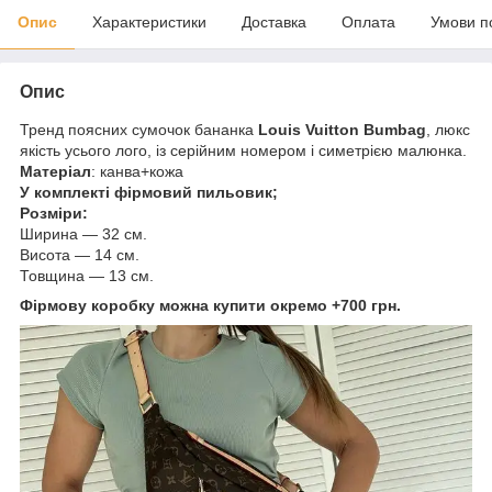
Опис
Характеристики
Доставка
Оплата
Умови п
Опис
Тренд поясних сумочок бананка
Louis Vuitton Bumbag
, люкс
якість усього лого, із серійним номером і симетрією малюнка.
Матеріал
: канва+кожа
У комплекті фірмовий пильовик;
Розміри:
Ширина — 32 см.
Висота — 14 см.
Товщина — 13 см.
Фірмову коробку можна купити окремо +700 грн.