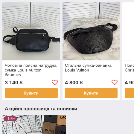
Чоловіча поясна нагрудна
Стильна сумка-бананка
Пояс
сумка Louis Vuitton
Louis Vuitton
Chri
бананка
3 140
4 800
4 9
₴
₴
Купити
Купити
Акційні пропозиції та новинки
–10%