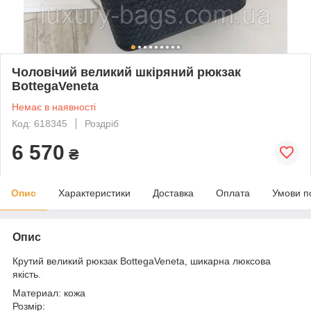
Чоловічий великий шкіряний рюкзак
BottegaVeneta
Немає в наявності
Код: 618345
Роздріб
6 570
₴
Опис
Характеристики
Доставка
Оплата
Умови п
Опис
Крутий великий рюкзак BottegaVeneta, шикарна люксова
якість.
Материал: кожа
Розмір: