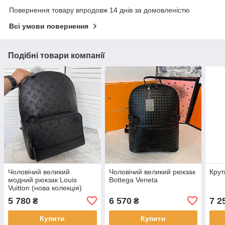
Повернення товару впродовж 14 днів за домовленістю
Всі умови повернення
Подібні товари компанії
Чоловічий великий
Чоловічий великий рюкзак
Крут
модний рюкзак Louis
Bottega Veneta
Vuitton (нова колекція)
5 780
6 570
7 2
₴
₴
Купити
Купити