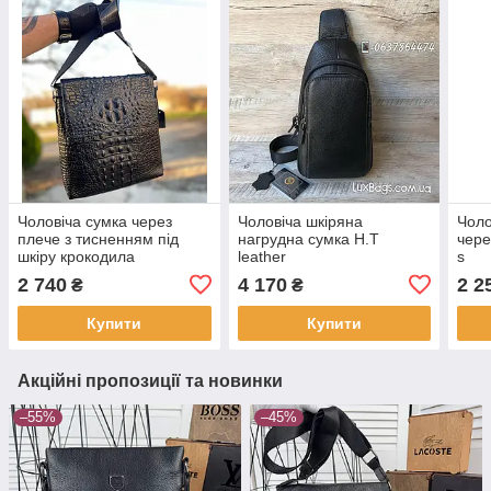
Чоловіча сумка через
Чоловіча шкіряна
Чоло
плече з тисненням під
нагрудна сумка H.T
чере
шкіру крокодила
leather
s
2 740
4 170
2 2
₴
₴
Купити
Купити
Акційні пропозиції та новинки
–55%
–45%