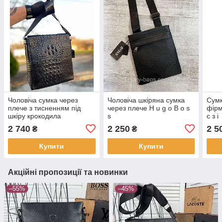
Чоловіча сумка через
Чоловіча шкіряна сумка
Сумк
плече з тисненням під
через плече H u g o B o s
фірм
шкіру крокодила
s
c з i
2 740
2 250
2 5
₴
₴
Купити
Купити
Акційні пропозиції та новинки
–55%
–45%