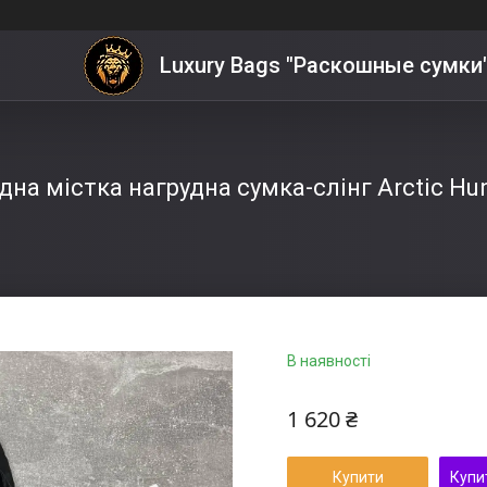
Luxury Bags "Раскошные сумки
на містка нагрудна сумка-слінг Arctic Hu
В наявності
1 620 ₴
Купити
Купи