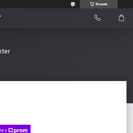
Кошик
"
nter
ти з