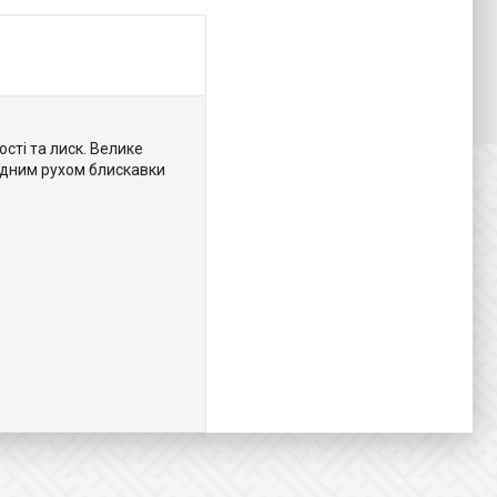
сті та лиск. Велике
 одним рухом блискавки