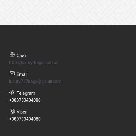
http://luxury-bags.com.ua
luxury777bags@gmail.com
+380733404080
+380733404080