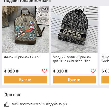
Подібні товари компанії
Жіночий рюкзак G u c i
Модний великий рюкзак
Жіно
для жінок Christian Dior
Chris
4 020
4 310
6 0
₴
₴
Купити
Купити
Про нас
93% позитивних з 29 відгуків за рік