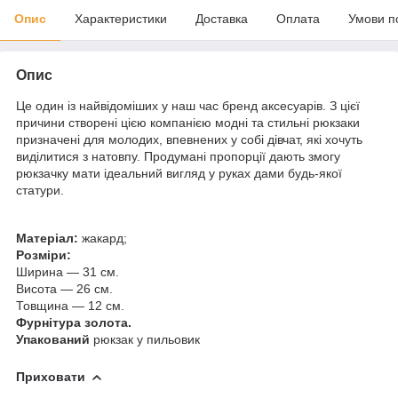
Опис
Характеристики
Доставка
Оплата
Умови п
Опис
Це один із найвідоміших у наш час бренд аксесуарів. З цієї
причини створені цією компанією модні та стильні рюкзаки
призначені для молодих, впевнених у собі дівчат, які хочуть
виділитися з натовпу. Продумані пропорції дають змогу
рюкзачку мати ідеальний вигляд у руках дами будь-якої
статури.
Матеріал:
жакард;
Розміри:
Ширина — 31 см.
Висота — 26 см.
Товщина — 12 см.
Фурнітура золота.
Упакований
рюкзак у пильовик
Приховати