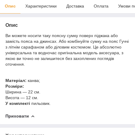
Опис
Характеристики
Доставка
Оплата
Умови п
Опис
Ви можете носити таку поясну сумку поверх піджака або
замість пояса на джинсах. Або комбінуйте сумку на пояс Гуччі
з літнім сарафаном або діловим костюмом. Це абсолютно
універсальна та водночас оригінальна модель аксесуара, з
якою ви точно не залишитеся без захоплених поглядів
оточення.
Матеріал:
канва;
Розміри:
Ширина — 22 см.
Висота — 12 см.
У комплекті
пильовик.
Приховати