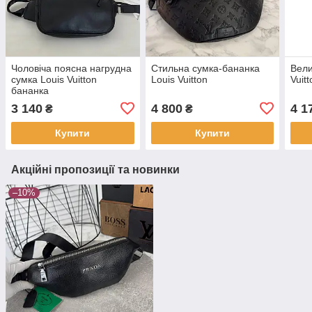
Чоловіча поясна нагрудна
Стильна сумка-бананка
Вели
сумка Louis Vuitton
Louis Vuitton
Vuit
бананка
3 140
4 800
4 1
₴
₴
Купити
Купити
Акційні пропозиції та новинки
–10%