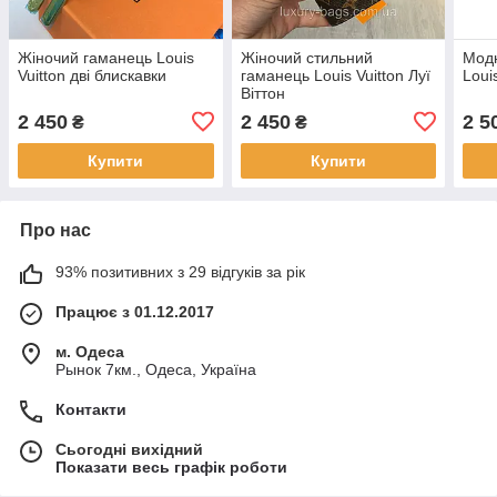
Жіночий гаманець Louis
Жіночий стильний
Модн
Vuitton дві блискавки
гаманець Louis Vuitton Луї
Loui
Віттон
2 450
2 450
2 5
₴
₴
Купити
Купити
Про нас
93% позитивних з 29 відгуків за рік
Працює з 01.12.2017
м. Одеса
Рынок 7км., Одеса, Україна
Контакти
Сьогодні вихідний
Показати весь графік роботи