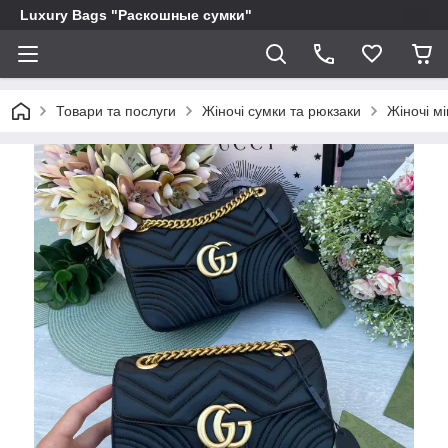
Luxury Bags "Раскошные сумки"
Товари та послуги
Жіночі сумки та рюкзаки
Жіночі мі