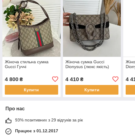
Жіноча стильна сумка
Жіноча сумка Gucci
Жіно
Gucci Гуччі
Dionysus (люкс якість)
Dion
4 800
4 410
4 4
₴
₴
Купити
Купити
Про нас
93% позитивних з 29 відгуків за рік
Працює з 01.12.2017