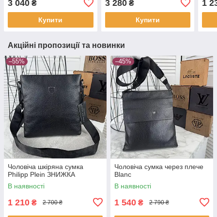
3 040
3 280
1 2
₴
₴
Купити
Купити
Акційні пропозиції та новинки
–55%
–45%
Чоловіча шкіряна сумка
Чоловіча сумка через плече
Philipp Plein ЗНИЖКА
Blanc
В наявності
В наявності
1 210
1 540
₴
₴
2 700 ₴
2 790 ₴