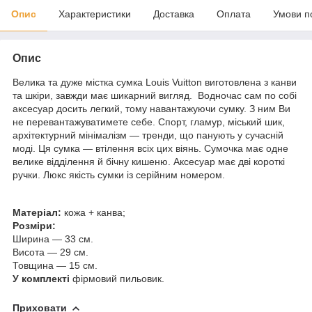
Опис
Характеристики
Доставка
Оплата
Умови п
Опис
Велика та дуже містка сумка Louis Vuitton виготовлена з канви
та шкіри, завжди має шикарний вигляд. Водночас сам по собі
аксесуар досить легкий, тому навантажуючи сумку. З ним Ви
не перевантажуватимете себе. Спорт, гламур, міський шик,
архітектурний мінімалізм — тренди, що панують у сучасній
моді. Ця сумка — втілення всіх цих віянь. Сумочка має одне
велике відділення й бічну кишеню. Аксесуар має дві короткі
ручки. Люкс якість сумки із серійним номером.
Матеріал:
кожа + канва;
Розміри:
Ширина — 33 см.
Висота — 29 см.
Товщина — 15 см.
У комплекті
фірмовий пильовик.
Приховати