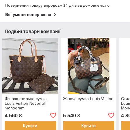
Повернення товару впродовж 14 днів за домовленістю
Всі умови повернення
Подібні товари компанії
Жіноча стильна сумка
Жіноча сумка Louis Vuitton
Стил
Louis Vuitton Neverfull
Louis
monogram
Mon
4 560
5 540
4 8
₴
₴
Купити
Купити