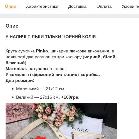
Опис
Характеристики
Доставка
Оплата
Умови п
Опис
У НАЛИЧІ ТІЛЬКИ ТІЛЬКИ ЧОРНИЙ КОЛІР.
Крута сумочка
Pinko
, шикарне люксове виконання, в
наявності два розміри та три кольору (
чорний, білий,
бежевий
).
Матеріал:
натуральна шкіра;
У комплекті фірмовий пильовик і коробка.
Два розміри:
Маленький — 21х12 см.
Великий — 27х16 см.
+100грн.