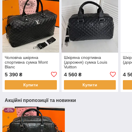
Чоловіча шкіряна
Шкіряна спортивна
Шкір
спортивна сумка Mont
(дорожня) сумка Louis
(дор
Blanc
Vuitton
5 390
4 560
4 5
₴
₴
Купити
Купити
Акційні пропозиції та новинки
–5%