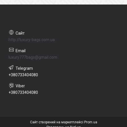
http://luxury-bags.com.ua
luxury777bags@gmail.com
+380733404080
+380733404080
Сайт створений на маркетплейсі
Prom.ua