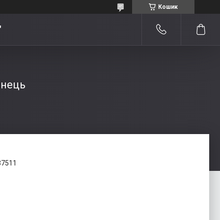
Кошик
"
анець
37511