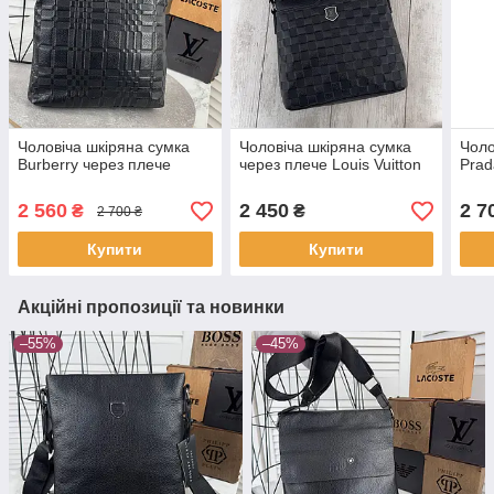
Чоловіча шкіряна сумка
Чоловіча шкіряна сумка
Чоло
Burberry через плече
через плече Louis Vuitton
Prad
2 560
2 450
2 7
₴
₴
2 700 ₴
Купити
Купити
Акційні пропозиції та новинки
–55%
–45%