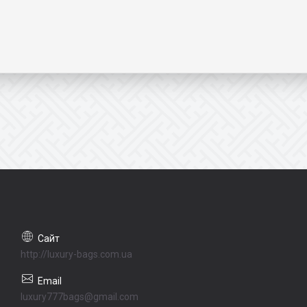
http://luxury-bags.com.ua
luxury777bags@gmail.com