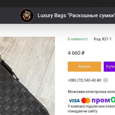
ouis Vuitton
Luxury Bags "Раскошные сумки
В наявності
Код:
821-1
4 660 ₴
Купити
Купи
+380 (73) 340-40-80
У компанії підключені елек
покидаючи сайту.