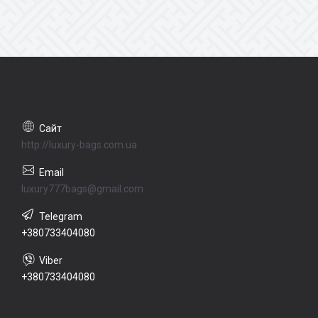
http://luxury-bags.com.ua
luxury777bags@gmail.com
+380733404080
+380733404080