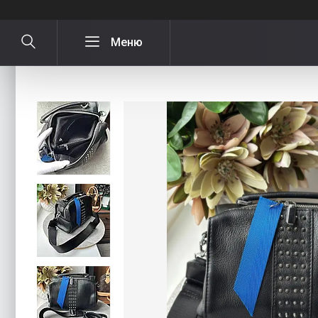
Жіноча крута шкіряна сумка