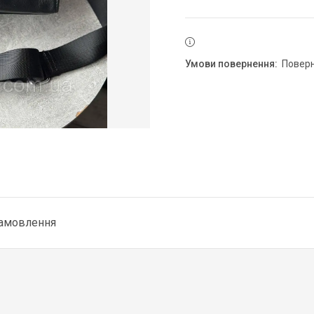
повер
замовлення