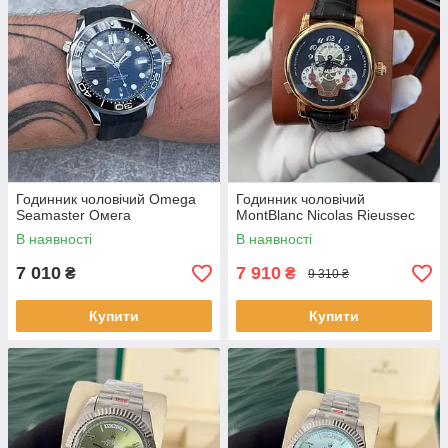
Годинник чоловічий Omega
Годинник чоловічий
Seamaster Омега
MontBlanc Nicolas Rieussec
В наявності
В наявності
7 010
7 910
₴
₴
9 310 ₴
Купити
Купити