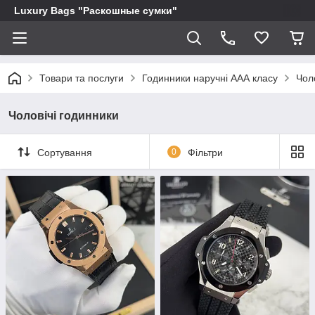
Luxury Bags "Раскошные сумки"
Товари та послуги
Годинники наручні ААА класу
Чол
Чоловічі годинники
Сортування
0
Фільтри