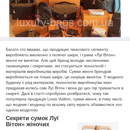
Багато хто вважає, що продукцію люксового сегменту
виробляють виключно з телячої шкіри, і сумки «Луі Вітон»
жіночі не виняток. Але цей бренд володіє численними
таємницями і секретами, які стосуються технологій і
матеріалів виробництва виробів. Сумки жіночі брендові
виробляються не тільки шкіри, це скоріше виняток. У модного
будинку є ряд матеріалів, технологію виробництва яких
придумав колись сам Луї Вітон і вона до цих пір тримається в
секреті. Далі в статті спробуємо розібратися, чому так
популярна продукція Louis Vuitton, сумки жіночі, в тому числі,
що модник і модниці по всьому світу мріють обзавестися хоч
однією моделлю.
Секрети сумок Луї
Вітон» жіночих