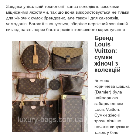
Завдяки унікальній технології, канва володіють високими
міцнісними якостями, так що вона використовується не тільки
для жіночих сумок брендових, але також і для саквояжів,
чемоданів. Багаж її зношується, зберігає первісний зовнішній
вигляд навіть через багато років інтенсивного користування.
Бренд
Louis
Vuitton:
сумки
жіночі з
колекцій
Бежево-
коричнева шашка
(Damier) була
найпершою
забарвленням
Louis Vuitton.
Сумки жіночі
трохи пізніше
почали випускати
також у біло-