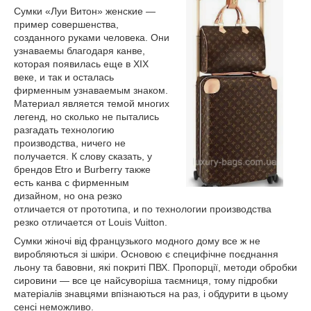
Сумки «Луи Витон» женские —
пример совершенства,
созданного руками человека. Они
узнаваемы благодаря канве,
которая появилась еще в XIX
веке, и так и осталась
фирменным узнаваемым знаком.
Материал является темой многих
легенд, но сколько не пытались
разгадать технологию
производства, ничего не
получается. К слову сказать, у
брендов Etro и Burberry также
есть канва с фирменным
дизайном, но она резко
отличается от прототипа, и по технологии производства
резко отличается от Louis Vuitton.
Сумки жіночі від французького модного дому все ж не
виробляються зі шкіри. Основою є специфічне поєднання
льону та бавовни, які покриті ПВХ. Пропорції, методи обробки
сировини — все це найсуворіша таємниця, тому підробки
матеріалів знавцями впізнаються на раз, і обдурити в цьому
сенсі неможливо.