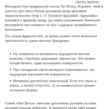
сірому відтінку.
Monogram був придуманий сином Луї Вітону Жоржем, який в
пам'ять про свого батька доповнив канву красивим
переплетенням літер L і V. Елемент красивий, гармонійно
вписався у фірмову канву, що навіть письменник Хемінгуей
висловився про елементі як про «чудовою привабливості
монограмі».
Ось кілька відмінностей, за якими можна точно визначити
оригінальність сумок жіночих брендових.
На поверхности материала ощущаются ватные
комочки, структура шершавая, зернистая. Это можно
почувствовать, едва коснувшись поверхности.
При попадании света материал переливается, нет
ощущения маслянистой поверхности.
Материал достаточно эластичный. Если его сжать в
комок, а потом отпустить, то он моментально примет
исходную форму.
Сумки «Луи Витон» женские дополнены ручками из кожи,
которая прошла дубление. В процессе носки цвет может